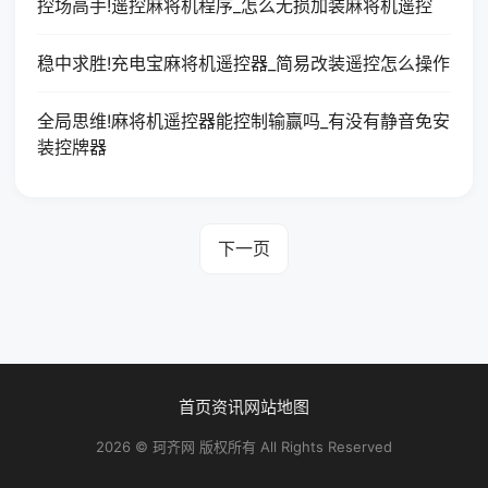
控场高手!遥控麻将机程序_怎么无损加装麻将机遥控
稳中求胜!充电宝麻将机遥控器_简易改装遥控怎么操作
全局思维!麻将机遥控器能控制输赢吗_有没有静音免安
装控牌器
下一页
首页
资讯
网站地图
2026 © 珂齐网 版权所有 All Rights Reserved