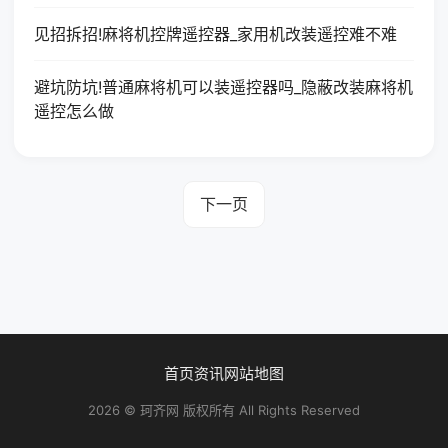
见招拆招!麻将机控牌遥控器_家用机改装遥控难不难
避坑防坑!普通麻将机可以装遥控器吗_隐蔽改装麻将机
遥控怎么做
下一页
首页
资讯
网站地图
2026 © 珂齐网 版权所有 All Rights Reserved