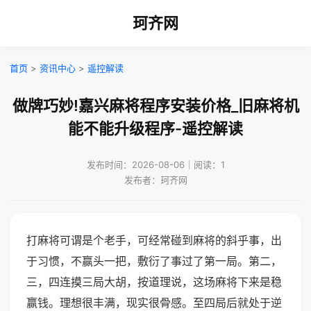
珂齐网
首页
>
资讯中心
>
遥控解读
做牌巧妙!嘉兴麻将程序安装价格_旧麻将机
能不能升级程序-遥控解读
发布时间：2026-08-06｜阅读：1
发布者：珂齐网
打麻将可谓是个老手，可经常碰到麻将的斜乎事，出
于习惯，不赢头一把，敷衍了事过了第一局。第二，
三，四连摸三局大胡，按道理说，这场麻将下来是稳
赢钱。理想很丰满，现实很骨感。至四局后就处于逆