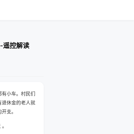
-遥控解读
都有小车。村民们
有退休金的老人就
的开支。
 。