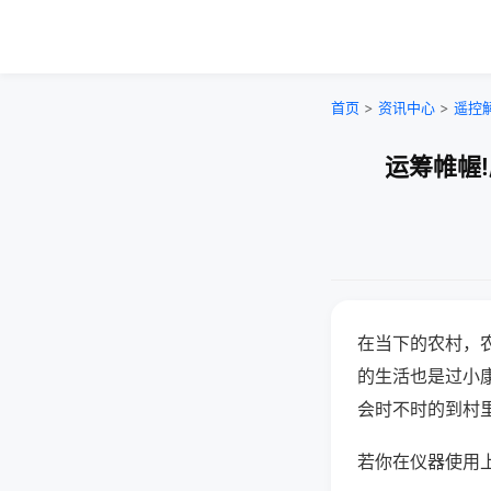
首页
>
资讯中心
>
遥控
运筹帷幄
在当下的农村，
的生活也是过小
会时不时的到村
若你在仪器使用上