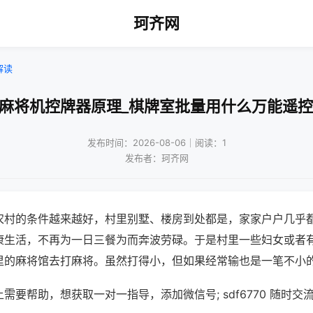
珂齐网
解读
!麻将机控牌器原理_棋牌室批量用什么万能遥控
发布时间：2026-08-06｜阅读：1
发布者：珂齐网
农村的条件越来越好，村里别墅、楼房到处都是，家家户户几乎
康生活，不再为一日三餐为而奔波劳碌。于是村里一些妇女或者
里的麻将馆去打麻将。虽然打得小，但如果经常输也是一笔不小
需要帮助，想获取一对一指导，添加微信号; sdf6770 随时交流