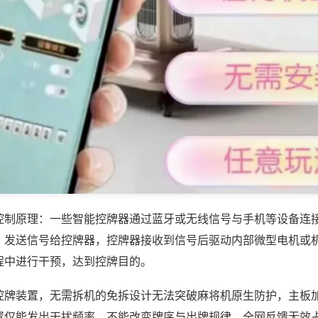
控制原理：一些智能控牌器通过蓝牙或无线信号与手机等设备连
，发送信号给控牌器，控牌器接收到信号后驱动内部微型电机或
程中进行干预，达到控牌目的。
控牌装置，无需拆机的免拆设计无法突破麻将机原生防护，主板
置仅能发出干扰频率，不能改变牌序与出牌规律，全网反馈无效占