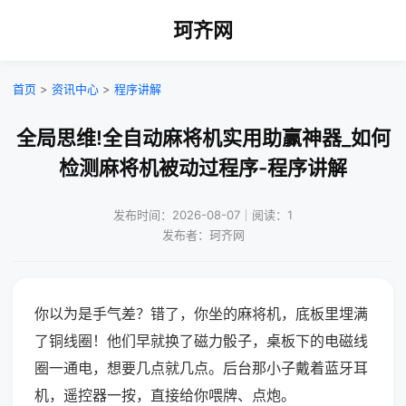
珂齐网
首页
>
资讯中心
>
程序讲解
全局思维!全自动麻将机实用助赢神器_如何
检测麻将机被动过程序-程序讲解
发布时间：2026-08-07｜阅读：1
发布者：珂齐网
你以为是手气差？错了，你坐的麻将机，底板里埋满
了铜线圈！他们早就换了磁力骰子，桌板下的电磁线
圈一通电，想要几点就几点。后台那小子戴着蓝牙耳
机，遥控器一按，直接给你喂牌、点炮。