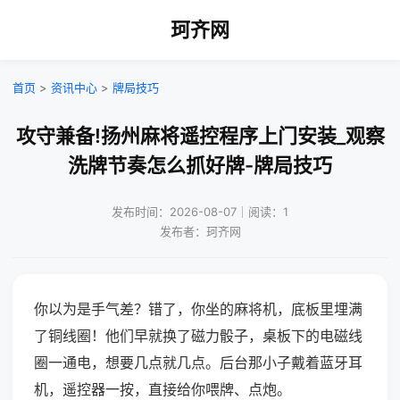
珂齐网
首页
>
资讯中心
>
牌局技巧
攻守兼备!扬州麻将遥控程序上门安装_观察
洗牌节奏怎么抓好牌-牌局技巧
发布时间：2026-08-07｜阅读：1
发布者：珂齐网
你以为是手气差？错了，你坐的麻将机，底板里埋满
了铜线圈！他们早就换了磁力骰子，桌板下的电磁线
圈一通电，想要几点就几点。后台那小子戴着蓝牙耳
机，遥控器一按，直接给你喂牌、点炮。