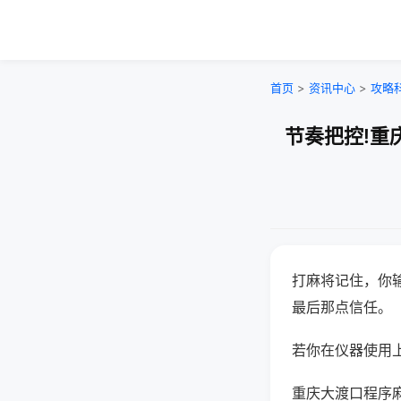
首页
>
资讯中心
>
攻略
节奏把控!重
打麻将记住，你
最后那点信任。
若你在仪器使用上
重庆大渡口程序