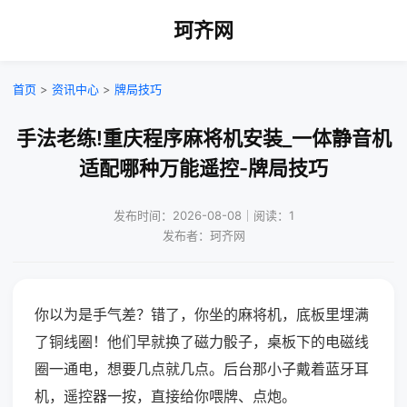
珂齐网
首页
>
资讯中心
>
牌局技巧
手法老练!重庆程序麻将机安装_一体静音机
适配哪种万能遥控-牌局技巧
发布时间：2026-08-08｜阅读：1
发布者：珂齐网
你以为是手气差？错了，你坐的麻将机，底板里埋满
了铜线圈！他们早就换了磁力骰子，桌板下的电磁线
圈一通电，想要几点就几点。后台那小子戴着蓝牙耳
机，遥控器一按，直接给你喂牌、点炮。