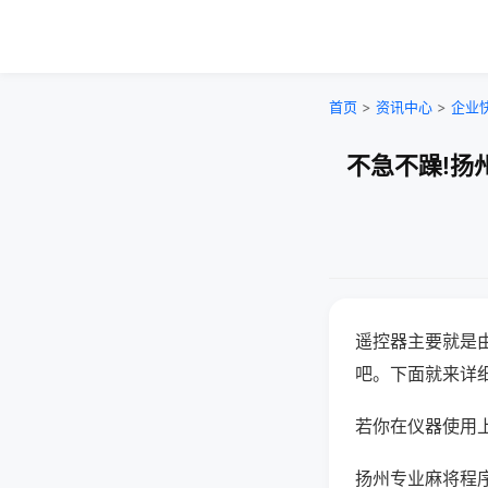
首页
>
资讯中心
>
企业
不急不躁!扬
遥控器主要就是
吧。下面就来详
若你在仪器使用上
扬州专业麻将程