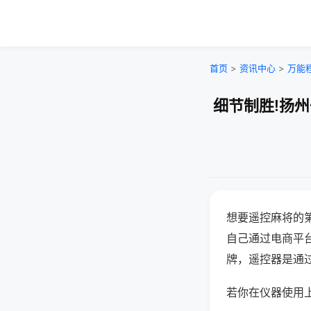
首页
>
资讯中心
>
万能
细节制胜!扬
想要遥控麻将的
自己通过电商平
牌，遥控器是通
若你在仪器使用上