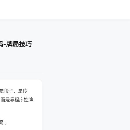
吗-牌局技巧
半是段子、是传
，而是靠程序控牌
流 。