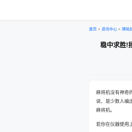
首页
>
资讯中心
>
牌局
稳中求胜!
麻将机没有神奇的
说、是少数人编
麻将机。
若你在仪器使用上