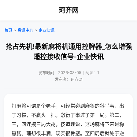
珂齐网
首页
>
资讯中心
>
企业快讯
抢占先机!最新麻将机通用控牌器_怎么增强
遥控接收信号-企业快讯
发布时间：2026-08-05｜阅读：1
发布者：珂齐网
打麻将可谓是个老手，可经常碰到麻将的斜乎事，出
于习惯，不赢头一把，敷衍了事过了第一局。第二，
三，四连摸三局大胡，按道理说，这场麻将下来是稳
赢钱。理想很丰满，现实很骨感。至四局后就处于逆