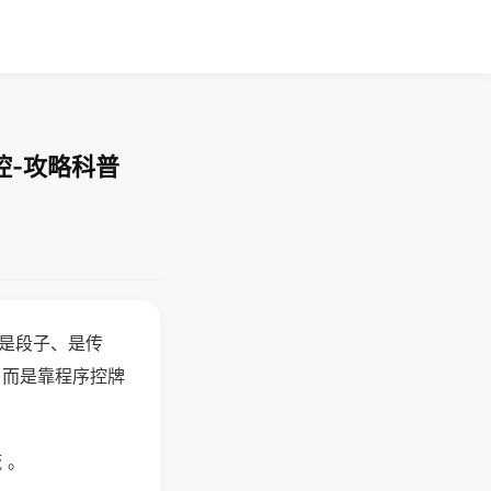
控-攻略科普
半是段子、是传
，而是靠程序控牌
 。