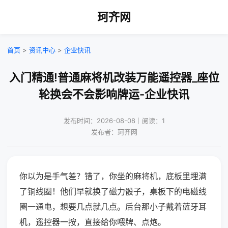
珂齐网
首页
>
资讯中心
>
企业快讯
入门精通!普通麻将机改装万能遥控器_座位
轮换会不会影响牌运-企业快讯
发布时间：2026-08-08｜阅读：1
发布者：珂齐网
你以为是手气差？错了，你坐的麻将机，底板里埋满
了铜线圈！他们早就换了磁力骰子，桌板下的电磁线
圈一通电，想要几点就几点。后台那小子戴着蓝牙耳
机，遥控器一按，直接给你喂牌、点炮。